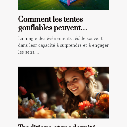
Comment les tentes
gonflables peuvent
transformer vos
La magie des événements réside souvent
événements en spectacles
dans leur capacité à surprendre et à engager
les sens....