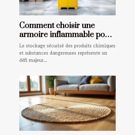
Comment choisir une
armoire inflammable pour
la sécurité de votre
Le stockage sécurisé des produits chimiques
entreprise
et substances dangereuses représente un
défi majeur...