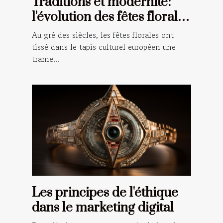
Traditions et modernité:
l'évolution des fêtes florales
à travers le temps en
Au gré des siècles, les fêtes florales ont
Europe
tissé dans le tapis culturel européen une
trame...
Les principes de l'éthique
dans le marketing digital