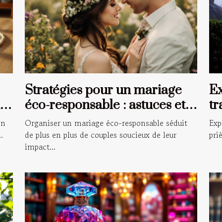
Stratégies pour un mariage
Ex
éco-responsable : astuces et
tr
conseils
gu
on
Organiser un mariage éco-responsable séduit
Exp
.
de plus en plus de couples soucieux de leur
pri
impact...