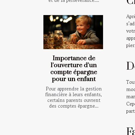
C
et de la persévérance....
Apr
s’a
vot
appr
pier
Importance de
D
l’ouverture d’un
compte épargne
pour un enfant
Tou
Pour apprendre la gestion
mod
financière à leurs enfants,
man
certains parents ouvrent
Cep
des comptes épargne...
part
Fa