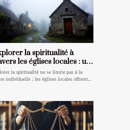
plorer la spiritualité à
avers les églises locales : un
ide pour les croyants
lorer la spiritualité ne se limite pas à la
ère individuelle ; les églises locales offrent...