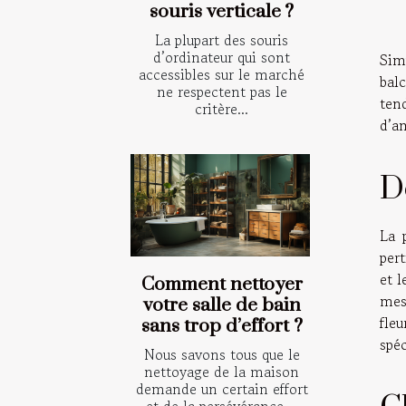
souris verticale ?
La plupart des souris
d’ordinateur qui sont
Sim
accessibles sur le marché
bal
ne respectent pas le
ten
critère...
d’am
D
La 
pert
et l
Comment nettoyer
mesu
votre salle de bain
fleu
sans trop d’effort ?
spéc
Nous savons tous que le
nettoyage de la maison
demande un certain effort