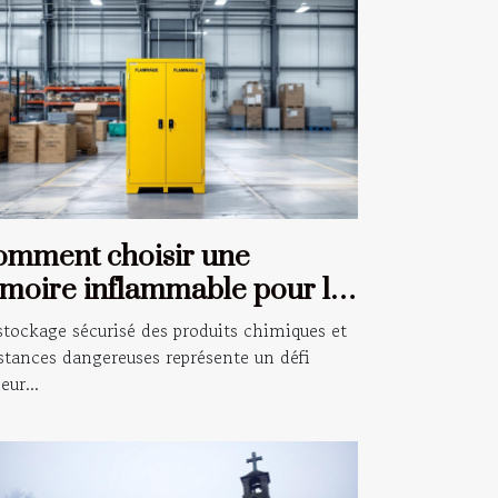
omment choisir une
moire inflammable pour la
curité de votre entreprise
stockage sécurisé des produits chimiques et
stances dangereuses représente un défi
eur...