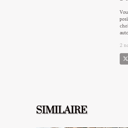
Vou
pos
choi
aut
2 n
SIMILAIRE