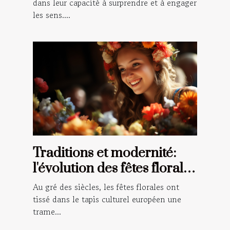
événements en spectacles
dans leur capacité à surprendre et à engager
les sens....
Traditions et modernité:
l'évolution des fêtes florales
à travers le temps en
Au gré des siècles, les fêtes florales ont
Europe
tissé dans le tapis culturel européen une
trame...