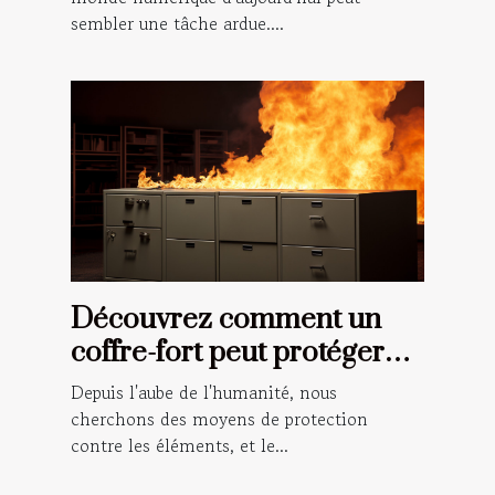
sembler une tâche ardue....
Découvrez comment un
coffre-fort peut protéger
vos documents importants
Depuis l'aube de l'humanité, nous
en cas d'incendie
cherchons des moyens de protection
contre les éléments, et le...