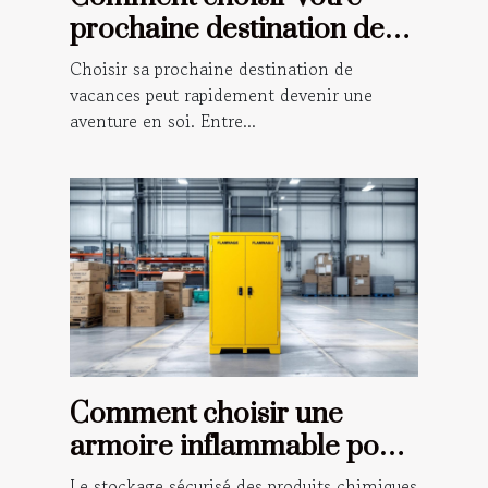
prochaine destination de
vacances ?
Choisir sa prochaine destination de
vacances peut rapidement devenir une
aventure en soi. Entre...
Comment choisir une
armoire inflammable pour
la sécurité de votre
Le stockage sécurisé des produits chimiques