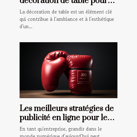
décoration de table pour
les événements spéciaux
La décoration de table est un élément clé
qui contribue à l'ambiance et à l'esthétique
d'un...
Les meilleurs stratégies de
publicité en ligne pour les
petites entreprises
En tant qu'entreprise, grandir dans le
monde numérique d'aujourd'hui peut