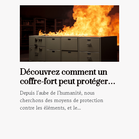
Découvrez comment un
coffre-fort peut protéger
vos documents importants
Depuis l'aube de l'humanité, nous
en cas d'incendie
cherchons des moyens de protection
contre les éléments, et le...