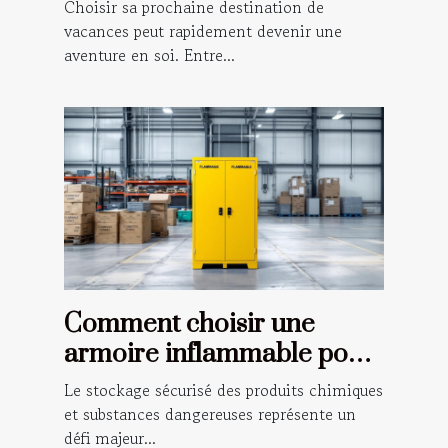
vacances ?
Choisir sa prochaine destination de
vacances peut rapidement devenir une
aventure en soi. Entre...
Comment choisir une
armoire inflammable pour
la sécurité de votre
Le stockage sécurisé des produits chimiques
entreprise
et substances dangereuses représente un
défi majeur...