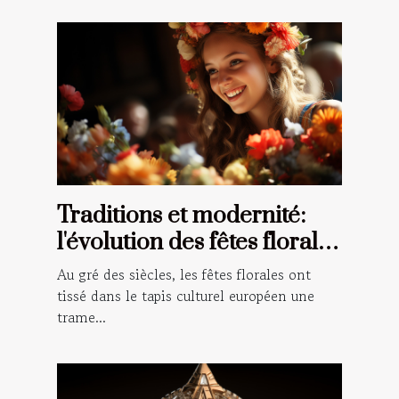
Traditions et modernité:
l'évolution des fêtes florales
à travers le temps en
Au gré des siècles, les fêtes florales ont
Europe
tissé dans le tapis culturel européen une
trame...