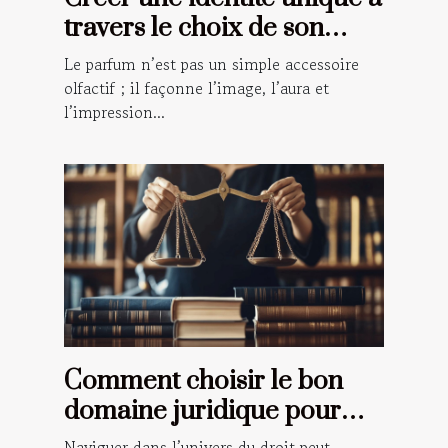
travers le choix de son
parfum
Le parfum n’est pas un simple accessoire
olfactif ; il façonne l’image, l’aura et
l’impression...
Comment choisir le bon
domaine juridique pour
votre situation ?
Naviguer dans l’univers du droit peut