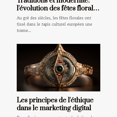
Traditions et modernité:
l'évolution des fêtes florales
à travers le temps en
Au gré des siècles, les fêtes florales ont
Europe
tissé dans le tapis culturel européen une
trame...
Les principes de l'éthique
dans le marketing digital