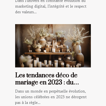
Dans l'univers en constante évolution du
marketing digital, l'intégrité et le respect
des valeurs...
Les tendances déco de
mariage en 2023 : du
champêtre au numérique
Dans un monde en perpétuelle évolution,
les unions célébrées en 2023 ne dérogent
pas à la règle...