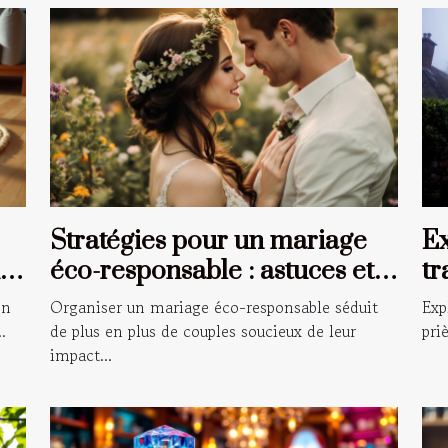
Stratégies pour un mariage
Ex
éco-responsable : astuces et
tr
conseils
gu
on
Organiser un mariage éco-responsable séduit
Exp
.
de plus en plus de couples soucieux de leur
pri
impact...