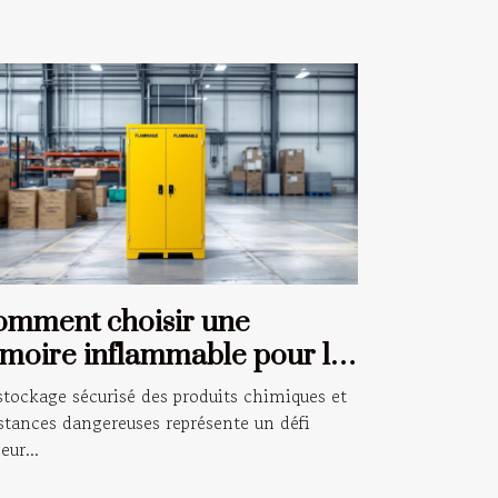
omment choisir une
moire inflammable pour la
curité de votre entreprise
stockage sécurisé des produits chimiques et
stances dangereuses représente un défi
eur...