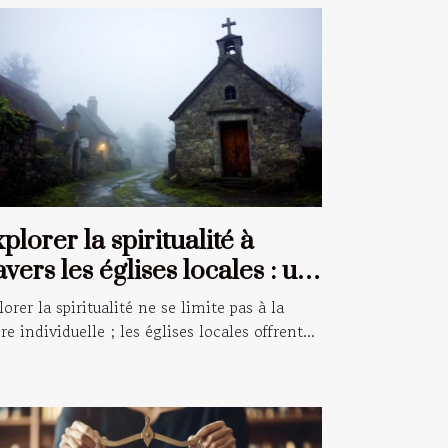
plorer la spiritualité à
avers les églises locales : un
ide pour les croyants
lorer la spiritualité ne se limite pas à la
ère individuelle ; les églises locales offrent...