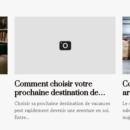
Comment choisir votre
C
prochaine destination de
ar
vacances ?
sé
Choisir sa prochaine destination de vacances
Le 
peut rapidement devenir une aventure en soi.
sub
Entre...
maj