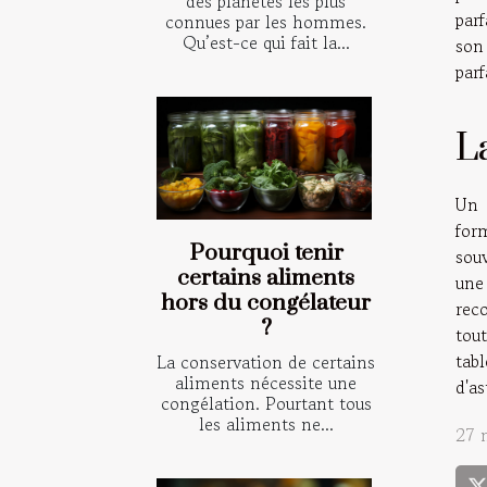
des planètes les plus
par
connues par les hommes.
Qu’est-ce qui fait la...
son 
par
La
Un 
for
Pourquoi tenir
souv
certains aliments
une
hors du congélateur
rec
?
tout
tab
La conservation de certains
aliments nécessite une
d'as
congélation. Pourtant tous
les aliments ne...
27 