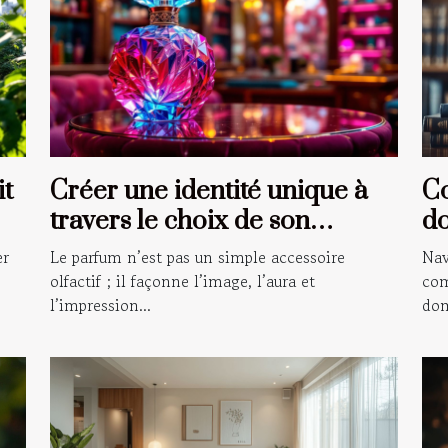
t
Créer une identité unique à
Co
travers le choix de son
do
parfum
si
er
Le parfum n’est pas un simple accessoire
Nav
olfactif ; il façonne l’image, l’aura et
com
l’impression...
dom