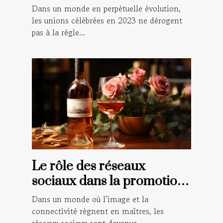
champêtre au numérique
Dans un monde en perpétuelle évolution,
les unions célébrées en 2023 ne dérogent
pas à la règle...
Le rôle des réseaux
sociaux dans la promotion
du vin rosé
Dans un monde où l’image et la
connectivité règnent en maîtres, les
réseaux sociaux sont devenus...