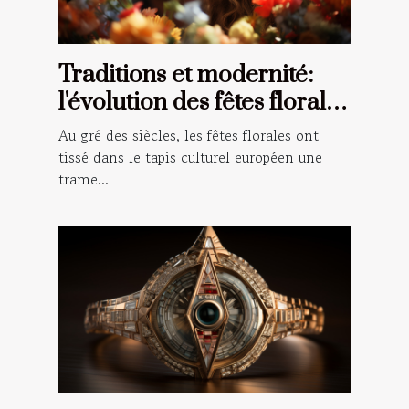
Traditions et modernité:
l'évolution des fêtes florales
à travers le temps en
Au gré des siècles, les fêtes florales ont
Europe
tissé dans le tapis culturel européen une
trame...