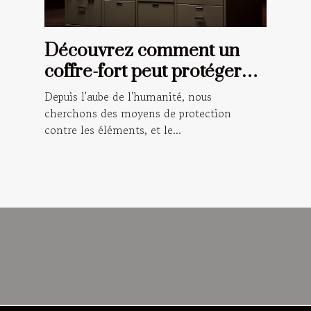
Découvrez comment un
coffre-fort peut protéger
vos documents importants
Depuis l'aube de l'humanité, nous
en cas d'incendie
cherchons des moyens de protection
contre les éléments, et le...