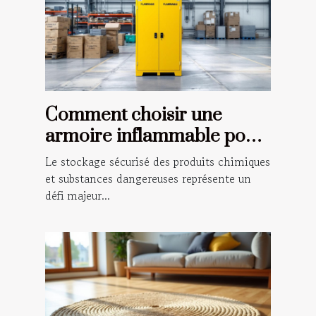
Comment choisir une
armoire inflammable pour
la sécurité de votre
Le stockage sécurisé des produits chimiques
entreprise
et substances dangereuses représente un
défi majeur...