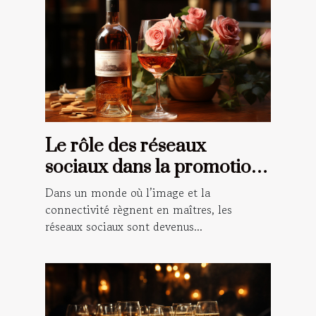
Le rôle des réseaux
sociaux dans la promotion
du vin rosé
Dans un monde où l’image et la
connectivité règnent en maîtres, les
réseaux sociaux sont devenus...