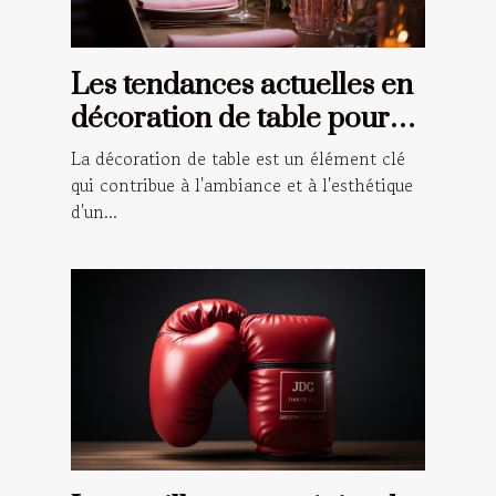
Les tendances actuelles en
décoration de table pour
les événements spéciaux
La décoration de table est un élément clé
qui contribue à l'ambiance et à l'esthétique
d'un...