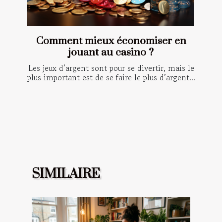
Comment mieux économiser en
jouant au casino ?
Les jeux d’argent sont pour se divertir, mais le
plus important est de se faire le plus d’argent...
SIMILAIRE