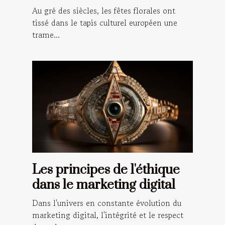
à travers le temps en
Au gré des siècles, les fêtes florales ont
Europe
tissé dans le tapis culturel européen une
trame...
Les principes de l'éthique
dans le marketing digital
Dans l'univers en constante évolution du
marketing digital, l'intégrité et le respect