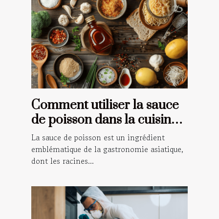
Comment utiliser la sauce
de poisson dans la cuisine
traditionnelle asiatique
La sauce de poisson est un ingrédient
emblématique de la gastronomie asiatique,
dont les racines...