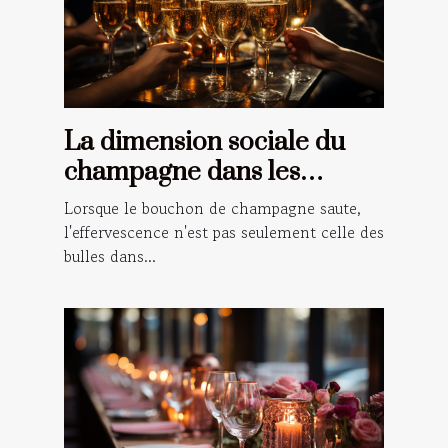
La dimension sociale du
champagne dans les
célébrations et les rituels
Lorsque le bouchon de champagne saute,
l'effervescence n'est pas seulement celle des
bulles dans...