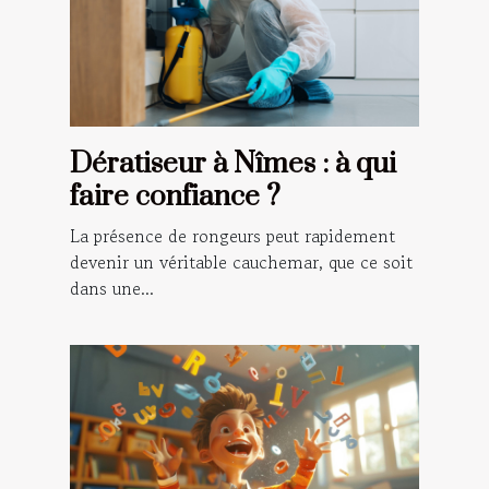
Dératiseur à Nîmes : à qui
faire confiance ?
La présence de rongeurs peut rapidement
devenir un véritable cauchemar, que ce soit
dans une...