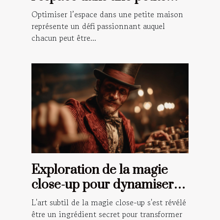
maison ?
Optimiser l’espace dans une petite maison
représente un défi passionnant auquel
chacun peut être...
Exploration de la magie
close-up pour dynamiser
vos événements spéciaux
L'art subtil de la magie close-up s'est révélé
être un ingrédient secret pour transformer