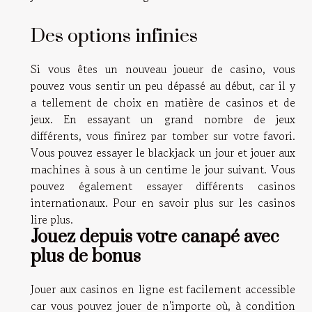
Des options infinies
Si vous êtes un nouveau joueur de casino, vous
pouvez vous sentir un peu dépassé au début, car il y
a tellement de choix en matière de casinos et de
jeux. En essayant un grand nombre de jeux
différents, vous finirez par tomber sur votre favori.
Vous pouvez essayer le blackjack un jour et jouer aux
machines à sous à un centime le jour suivant. Vous
pouvez également essayer différents casinos
internationaux. Pour en savoir plus sur les casinos
lire
plus.
Jouez depuis votre canapé avec
plus de bonus
Jouer aux casinos en ligne est facilement accessible
car vous pouvez jouer de n'importe où, à condition