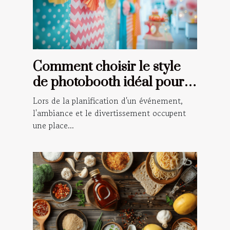
Comment choisir le style
de photobooth idéal pour
votre événement
Lors de la planification d'un événement,
l'ambiance et le divertissement occupent
une place...