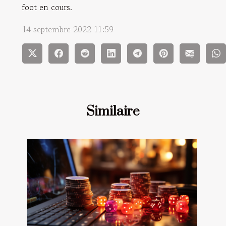
foot en cours.
14 septembre 2022 11:59
Similaire