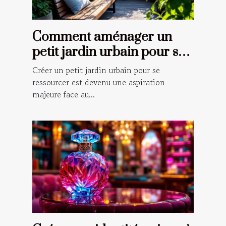
Comment aménager un
petit jardin urbain pour se
ressourcer ?
Créer un petit jardin urbain pour se
ressourcer est devenu une aspiration
majeure face au...