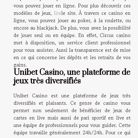
vous pouvez jouer en ligne. Pour plus découvrir ces
modèles de jeux,
lire
le site. À travers ce casino en
ligne, vous pouvez jouer au poker, à la roulette, ou
encore au blackjack. De plus, vous avez la possibilité
de jouer seul ou en équipe. En effet, Circus casino
met à disposition, un service client professionnel
pour vous assister. Aussi la transparence est de mise
en ce qui concerne les dépôts et les retraits de vos
gains.
Unibet Casino, une plateforme de
jeux très diversifiés
Unibet Casino est une plateforme de jeux très
diversifiés et plaisants. Ce genre de casino vous
permet non seulement de bénéficier de jeux de
cartes en live mais aussi de pari sportif en live et
une équipe de professionnels pour vous guider. Cette
équipe travaille généralement 24h/24h. Pour ce qui