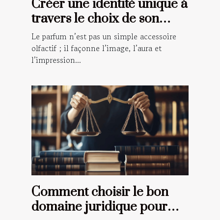
Créer une identité unique à
travers le choix de son
parfum
Le parfum n’est pas un simple accessoire
olfactif ; il façonne l’image, l’aura et
l’impression...
Comment choisir le bon
domaine juridique pour