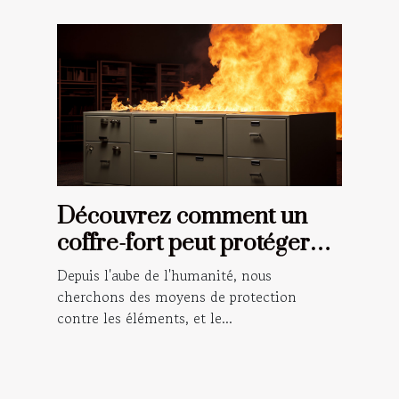
Découvrez comment un
coffre-fort peut protéger
vos documents importants
Depuis l'aube de l'humanité, nous
en cas d'incendie
cherchons des moyens de protection
contre les éléments, et le...