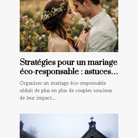
Stratégies pour un mariage
éco-responsable : astuces
et conseils
Organiser un mariage éco-responsable
séduit de plus en plus de couples soucieux
de leur impact...