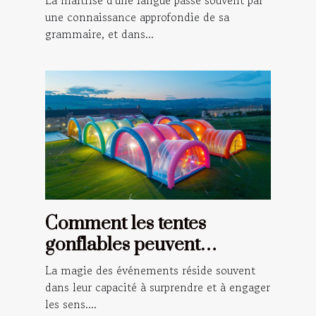
La maîtrise d'une langue passe souvent par
une connaissance approfondie de sa
grammaire, et dans...
Comment les tentes
gonflables peuvent
transformer vos
La magie des événements réside souvent
événements en spectacles
dans leur capacité à surprendre et à engager
les sens....