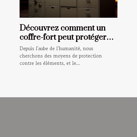
Découvrez comment un
coffre-fort peut protéger
vos documents importants
Depuis l'aube de l'humanité, nous
en cas d'incendie
cherchons des moyens de protection
contre les éléments, et le...