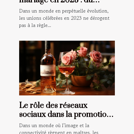
mariage en 2023 : du
champêtre au numérique
Dans un monde en perpétuelle évolution,
les unions célébrées en 2023 ne dérogent
pas à la règle...
Le rôle des réseaux
sociaux dans la promotion
du vin rosé
Dans un monde où l’image et la
connectivité règnent en maîtres, les