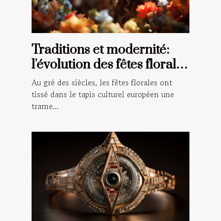
Traditions et modernité:
l'évolution des fêtes florales
à travers le temps en
Au gré des siècles, les fêtes florales ont
Europe
tissé dans le tapis culturel européen une
trame...