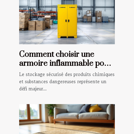
Comment choisir une
armoire inflammable pour
la sécurité de votre
Le stockage sécurisé des produits chimiques
entreprise
et substances dangereuses représente un
défi majeur...