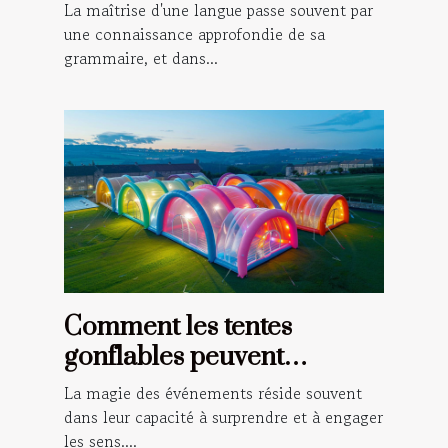
grammaire française
La maîtrise d'une langue passe souvent par
une connaissance approfondie de sa
grammaire, et dans...
Comment les tentes
gonflables peuvent
transformer vos
La magie des événements réside souvent
événements en spectacles
dans leur capacité à surprendre et à engager
les sens....