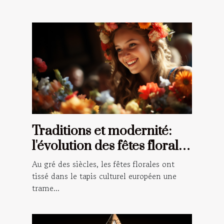
Traditions et modernité:
l'évolution des fêtes florales
à travers le temps en
Au gré des siècles, les fêtes florales ont
Europe
tissé dans le tapis culturel européen une
trame...