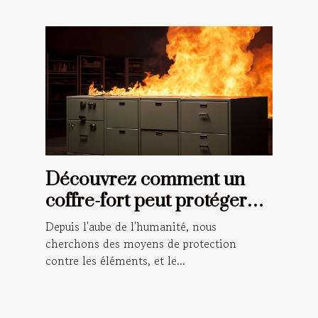
Découvrez comment un
coffre-fort peut protéger
vos documents importants
Depuis l'aube de l'humanité, nous
en cas d'incendie
cherchons des moyens de protection
contre les éléments, et le...