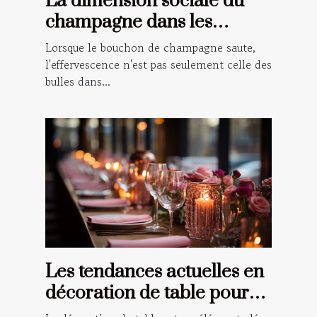
La dimension sociale du
champagne dans les
célébrations et les rituels
Lorsque le bouchon de champagne saute,
l'effervescence n'est pas seulement celle des
bulles dans...
Les tendances actuelles en
décoration de table pour
les événements spéciaux