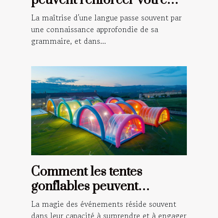
peuvent renforcer votre
grammaire française
La maîtrise d'une langue passe souvent par
une connaissance approfondie de sa
grammaire, et dans...
Comment les tentes
gonflables peuvent
transformer vos
La magie des événements réside souvent
événements en spectacles
dans leur capacité à surprendre et à engager