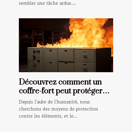
sembler une tâche ardue....
Découvrez comment un
coffre-fort peut protéger
vos documents importants
Depuis l'aube de l'humanité, nous
en cas d'incendie
cherchons des moyens de protection
contre les éléments, et le...