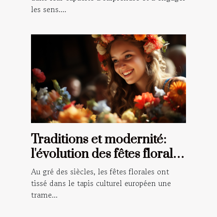
les sens....
Traditions et modernité:
l'évolution des fêtes florales
à travers le temps en
Au gré des siècles, les fêtes florales ont
Europe
tissé dans le tapis culturel européen une
trame...