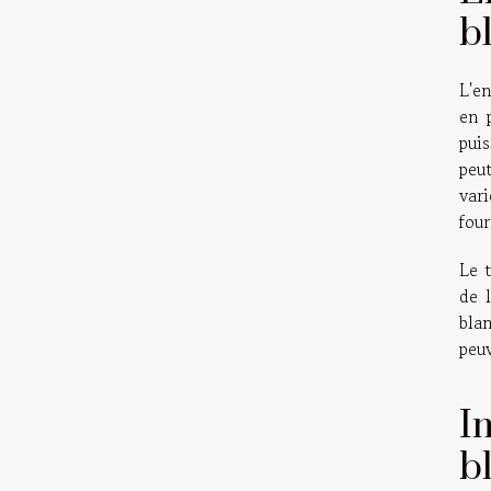
b
L'en
en p
pui
peut
vari
four
Le t
de l
bla
peuv
I
b