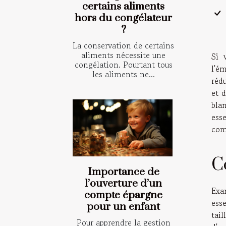
certains aliments
hors du congélateur
?
La conservation de certains
aliments nécessite une
Si 
congélation. Pourtant tous
l'é
les aliments ne...
réd
et d
bla
ess
comp
Co
Importance de
l’ouverture d’un
Exam
compte épargne
esse
pour un enfant
tail
Pour apprendre la gestion