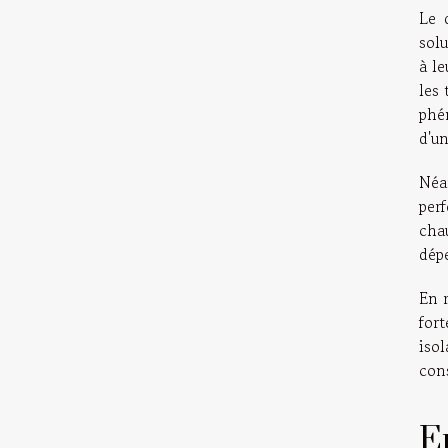
Le 
solu
à l
les 
phén
d'un
Néa
per
chau
dép
En r
for
isol
con
En