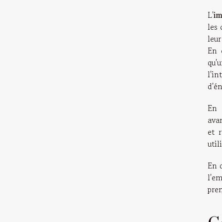
L'
im
les 
leur
En e
qu'u
l'i
d'én
En 
avan
et 
util
En d
l'e
pre