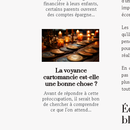
d'u
financière à leurs enfants,
imp
certains parents ouvrent
des comptes épargne...
éco
Les 
qu'
pen
pou
réal
En c
La voyance
pas
cartomancie est-elle
plu
une bonne chose ?
tout
Avant de répondre à cette
préoccupation, il serait bon
de chercher à comprendre
É
ce que l'on attend...
b