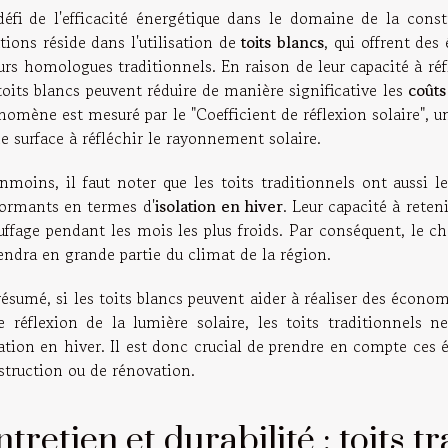
défi de l'efficacité énergétique dans le domaine de la cons
tions réside dans l'utilisation de
toits blancs
, qui offrent de
eurs homologues traditionnels. En raison de leur capacité à ré
toits blancs peuvent réduire de manière significative les
coûts
omène est mesuré par le "Coefficient de réflexion solaire", un
e surface à réfléchir le rayonnement solaire.
nmoins, il faut noter que les toits traditionnels ont aussi le
formants en termes d'
isolation en hiver
. Leur capacité à reten
ffage pendant les mois les plus froids. Par conséquent, le ch
endra en grande partie du climat de la région.
ésumé, si les toits blancs peuvent aider à réaliser des économi
te réflexion de la lumière solaire, les toits traditionnels 
ation en hiver. Il est donc crucial de prendre en compte ces é
struction ou de rénovation.
tretien et durabilité : toits tr