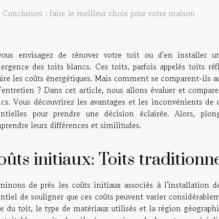
Conclusion : faire le meilleur choix pour votre maison
vous envisagez de rénover votre toit ou d'en installer u
mergence des toits blancs. Ces toits, parfois appelés toits ré
uire les coûts énergétiques. Mais comment se comparent-ils aux
'entretien ? Dans cet article, nous allons évaluer et comparer
ncs. Vous découvrirez les avantages et les inconvénients de
entielles pour prendre une décision éclairée. Alors, pl
rendre leurs différences et similitudes.
ûts initiaux: Toits traditionne
inons de près les coûts initiaux associés à l'installation de
ntiel de souligner que ces coûts peuvent varier considérablem
le du toit, le type de matériaux utilisés et la région géographi