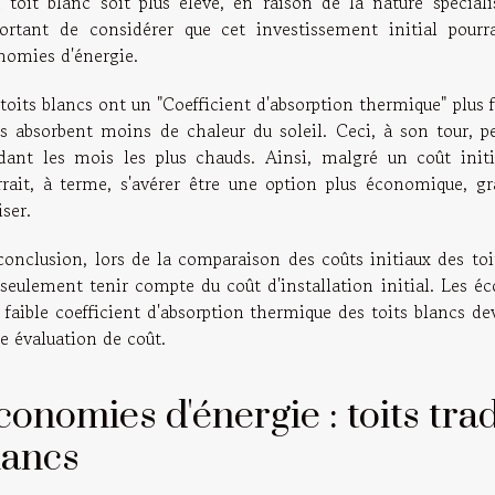
n toit blanc soit plus élevé, en raison de la nature spéciali
ortant de considérer que cet investissement initial pourr
nomies d'énergie.
toits blancs ont un "Coefficient d'absorption thermique" plus fa
ils absorbent moins de chaleur du soleil. Ceci, à son tour, p
dant les mois les plus chauds. Ainsi, malgré un coût initi
rrait, à terme, s'avérer être une option plus économique, g
iser.
onclusion, lors de la comparaison des coûts initiaux des toit
 seulement tenir compte du coût d'installation initial. Les éc
s faible coefficient d'absorption thermique des toits blancs 
e évaluation de coût.
conomies d'énergie : toits trad
lancs