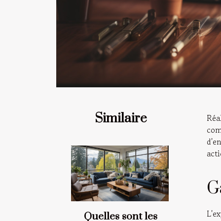
Similaire
Réa
com
d'e
act
G
L'ex
Quelles sont les