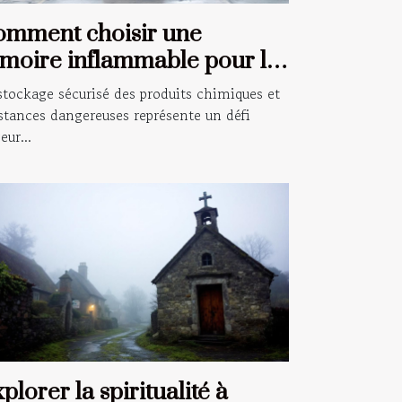
omment choisir une
moire inflammable pour la
curité de votre entreprise
stockage sécurisé des produits chimiques et
stances dangereuses représente un défi
eur...
plorer la spiritualité à