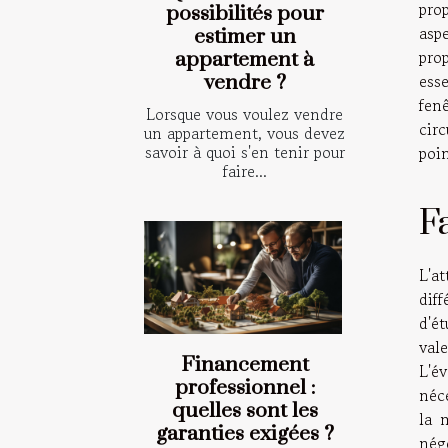
pro
possibilités pour
asp
estimer un
pro
appartement à
ess
vendre ?
fen
Lorsque vous voulez vendre
circ
un appartement, vous devez
savoir à quoi s'en tenir pour
poin
faire...
F
L'a
dif
d'ét
val
Financement
L'év
professionnel :
néce
quelles sont les
la 
garanties exigées ?
négo