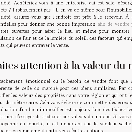
priété. Achèteriez-vous à une entreprise qui est sale, désor
ects ? Probablement pas ! Il en va de même pour l'immobilier.
priété, assurez-vous que l'endroit est prêt à le recevoir. À 
entielles pour donner une bonne impression
afin de vendre
êtres ouvertes pour aérer le lieu et même pour montrer 
ulation de l'air et de la lumière du soleil, des facteurs qui e
ts qui peuvent entraver la vente.
aites attention à la valeur du
ttachement émotionnel ou le besoin de vendre font que c
férente de celle du marché pour des biens similaires. Par c
udier les valeurs des propriétés dans votre région et qui ont le
eur du mètre carré. Cela vous évitera de commettre des erreur
aluation d'un bien immobilier est toujours l'une des tâches les 
ssaire d'essayer de s'adapter aux valeurs du marché. Si vous 
moyenne du marché, il est important que le vendeur sache q
cier, ou simplement partir vers d'autres options.