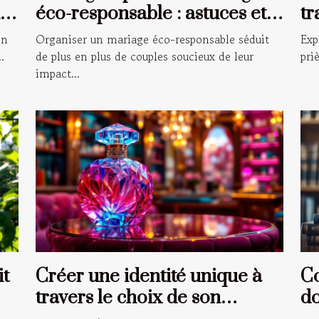
éco-responsable : astuces et
tr
conseils
gu
on
Organiser un mariage éco-responsable séduit
Exp
.
de plus en plus de couples soucieux de leur
pri
impact...
t
Créer une identité unique à
Co
travers le choix de son
do