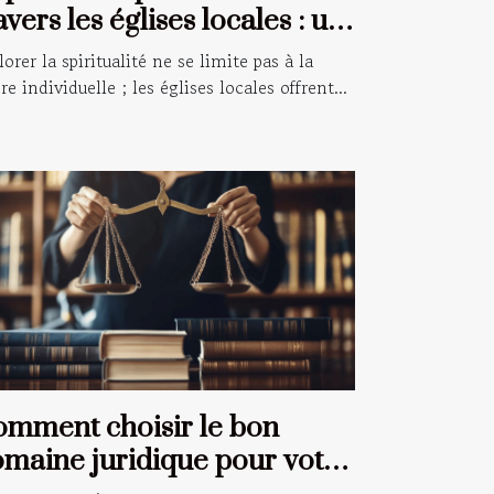
avers les églises locales : un
ide pour les croyants
lorer la spiritualité ne se limite pas à la
ère individuelle ; les églises locales offrent...
mment choisir le bon
maine juridique pour votre