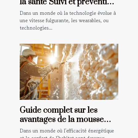
la santé Suivi et prévention
personnalisés grâce à la
Dans un monde où la technologie évolue à
technologie portable
une vitesse fulgurante, les wearables, ou
technologies...
Guide complet sur les
avantages de la mousse
polyuréthane pour
Dans un monde où l'efficacité énergétique