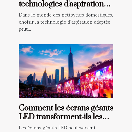
technologies d'aspiration
moderne dans les
Dans le monde des nettoyeurs domestiques,
nettoyeurs domestiques
choisir la technologie d’aspiration adaptée
peut...
Comment les écrans géants
LED transforment-ils les
événements en plein air ?
Les écrans géants LED bouleversent