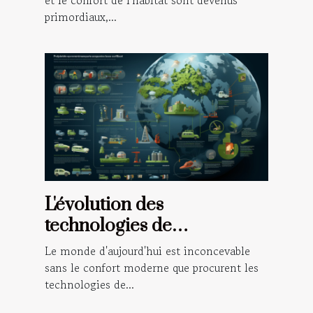
l'isolation
et le confort de l'habitat sont devenus
primordiaux,...
L'évolution des
technologies de
réfrigération et leur impact
Le monde d'aujourd'hui est inconcevable
sur l'environnement
sans le confort moderne que procurent les
technologies de...