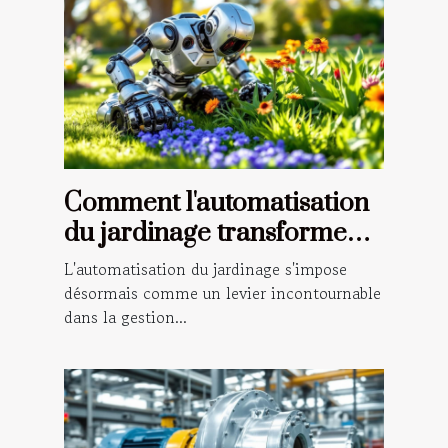
Comment l'automatisation
du jardinage transforme
l'entretien des grands
L'automatisation du jardinage s'impose
espaces verts ?
désormais comme un levier incontournable
dans la gestion...