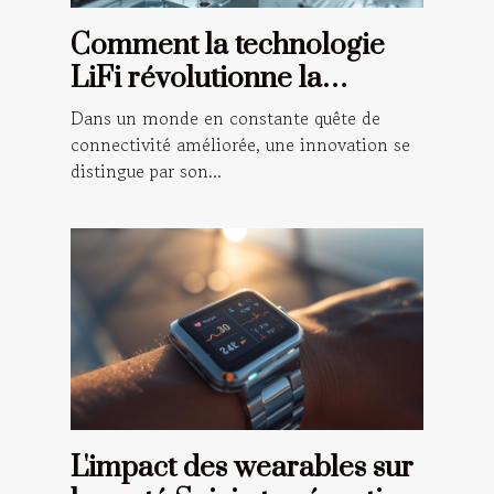
Comment la technologie
LiFi révolutionne la
connectivité sans fil
Dans un monde en constante quête de
Analyse détaillée et avenir
connectivité améliorée, une innovation se
distingue par son...
L'impact des wearables sur