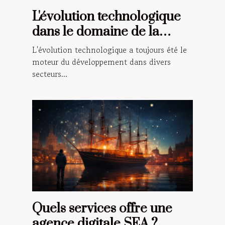
L'évolution technologique
dans le domaine de la
métallurgie à Gien
L'évolution technologique a toujours été le
moteur du développement dans divers
secteurs...
Quels services offre une
agence digitale SEA ?