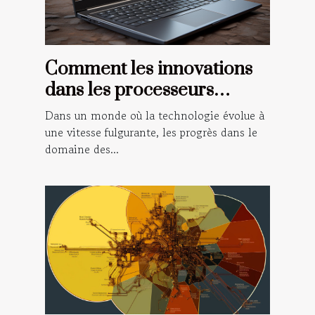
Comment les innovations
dans les processeurs
influencent la performance
Dans un monde où la technologie évolue à
des ordinateurs portables
une vitesse fulgurante, les progrès dans le
domaine des...
de 14 pouces