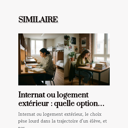
SIMILAIRE
Internat ou logement
extérieur : quelle option
pour une réussite
Internat ou logement extérieur, le choix
académique ?
pèse lourd dans la trajectoire d’un élève, et
pas...