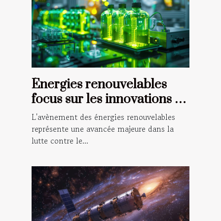
Énergies renouvelables
focus sur les innovations en
matière de stockage
L'avènement des énergies renouvelables
d'énergie
représente une avancée majeure dans la
lutte contre le...