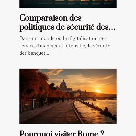
Comparaison des
politiques de sécurité des
différentes banques en
Dans un monde où la digitalisation des
ligne à l'international
services financiers s'intensifie, la sécurité
des banques...
Pourquoi visiter Rome ?