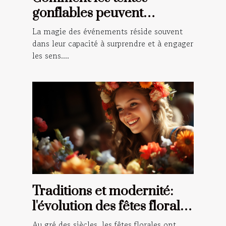
gonflables peuvent
transformer vos
La magie des événements réside souvent
événements en spectacles
dans leur capacité à surprendre et à engager
les sens....
Traditions et modernité:
l'évolution des fêtes florales
à travers le temps en
Au gré des siècles, les fêtes florales ont