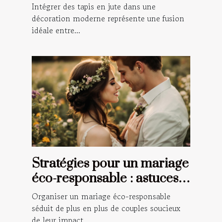
décoration moderne ?
Intégrer des tapis en jute dans une
décoration moderne représente une fusion
idéale entre...
Stratégies pour un mariage
éco-responsable : astuces
et conseils
Organiser un mariage éco-responsable
séduit de plus en plus de couples soucieux
de leur impact...