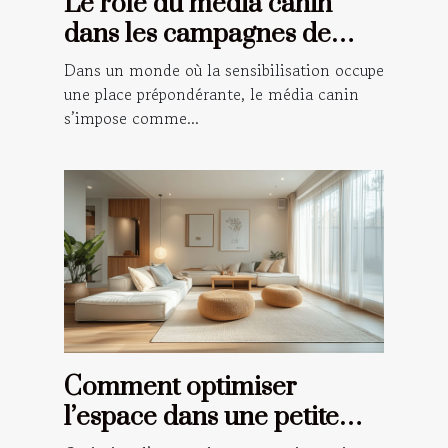
Le rôle du média canin
dans les campagnes de
sensibilisation
Dans un monde où la sensibilisation occupe
une place prépondérante, le média canin
s’impose comme...
Comment optimiser
l’espace dans une petite
maison ?